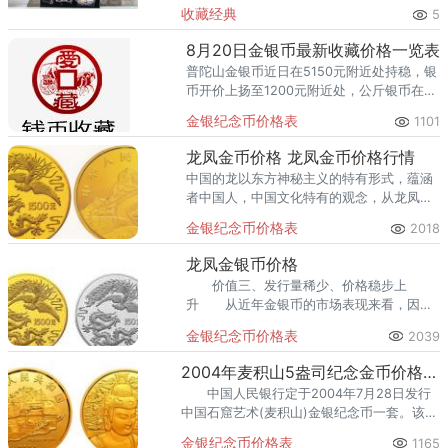
的一年。国际金价在1月底创下5598美元/盎
收藏经典
5
司的历史高点后持续走弱，至6月中下旬跌破
4000美元
8月20日金银币最新收藏价格一览表
普陀山金银币近日在5150元附近处持稳，银
币开价上扬至1200元附近处，公斤银币在
12200元附近处，5盎司金币在119000元附
金银纪念币价格表
1101
近处。另外成交亮点主要还是集中在熊猫金
银币上，每天都有小幅涨幅呈现。
龙凤金币价格 龙凤金币价格行情
中国的龙以东方神秘主义的特有形式，蕴涵
者中国人，中国文化特有的观念，从龙凤呈
祥的形象中体现了天人合一的宇宙观，是仁
金银纪念币价格表
2018
者爱人主题观的诉求。在中国传统的吉祥图
案中，龙凤是很好看的一种。
龙凤金银币价格
价值三、发行量稀少、价格稳步上
升 从近年金银币的市场表现来看，因为
其发行量的稀少导致的供不应求局面，其价
金银纪念币价格表
2039
格一直稳中有升。
2004年麦积山5盎司纪念金币价格价值分析
中国人民银行定于2004年7月28日发行
中国石窟艺术(麦积山)金银纪念币一套。该套
纪念币共3枚，其中金币2枚，银币1枚，均为
金银纪念币价格表
1165