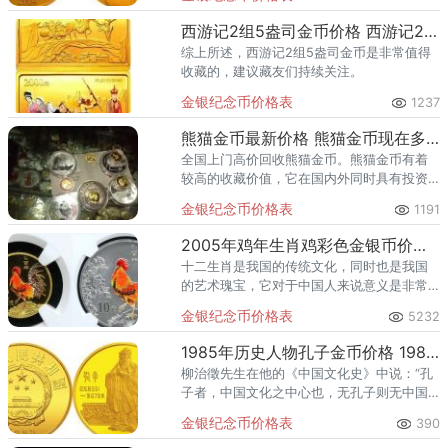
中华人民共和国法定货币。
西游记2组5盎司金币价格 西游记2组5盎司金币回收价目表
综上所述，西游记2组5盎司金币是非常值得
收藏的，建议藏友们持续关注。
金银纪念币价格表
1237
熊猫金币最新价格 熊猫金币现在多少钱一套
全国上门高价回收熊猫金币。熊猫金币有着
较高的收藏价值，它在国内外同时具有投资
价值和收藏价值。熊猫金币发行量极少，收
金银纪念币价格表
1191
藏价高，是金银纪念币中的精品，对收藏者
有着极大的吸引力。熊猫金币是
2005年鸡年生肖鸡彩色金银币价格 2005年鸡年生肖鸡彩色金银币最新价格
十二生肖是我国的传统文化，同时也是我国
的艺术瑰宝，它对于中国人来说意义是非常
重大的，每个中国人自出生开始就带着属于
金银纪念币价格表
5232
自己的生肖属相，所以大多数的中国人都对
十二生肖寄予了特殊的情感，所
1985年历史人物孔子金币价格 1985年1/3盎司孔子金币回收价格
柳治徵先生在他的《中国文化史》中说：“孔
子者，中国文化之中心也，无孔子则无中国
文化，自孔子以前若干年之文化赖孔子以
金银纪念币价格表
390
传，自孔子以后若干年文化赖孔子以开。”这