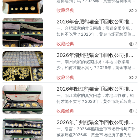
题你遇到了吗？2026年，黄金价格持续高位
运行，熊猫金币作为国家法定货币，兼具投
收藏经典
3
资和收藏价值，深受市场青睐。最新回收行
情显示，30克熊猫金币回
2026年合肥熊猫金币回收公司推荐 合肥哪里回收价格高？
一、合肥藏家的常见困惑：熊猫金币变现，
如何不吃亏？2026年，黄金市场延续高位震
荡格局。熊猫金币作为国家法定货币，兼具
收藏经典
3
投资保值与艺术收藏双重属性，一直是贵金
属市场的热门品种。202
2026年潮州熊猫金币回收公司推荐 潮州本地找不到专业渠道怎么办
一、潮州藏家的现实困境：本地回收渠道
少，如何才能不卖亏？2026年，黄金市场延
续高位宽幅震荡格局。国际金价在1月底创下
收藏经典
3
5598美元/盎司的历史高点后持续波动。熊猫
金币作为兼具投资与
2026年阳江熊猫金币回收公司推荐：本地没有专业渠道怎么办？
一、阳江藏家的真实困惑：本地回收难，如
何才能不卖亏？2026年，黄金市场延续高位
震荡行情。熊猫金币作为兼具投资与收藏属
收藏经典
3
性的国家法定货币，一直是贵金属市场的热
门品种。2026版熊猫金
2026年广州熊猫金币回收公司推荐：哪里回收价格高且支持上门？
一、引言：2026年熊猫金币市场行情与广州
藏家痛点2026年，黄金市场经历了极为动荡