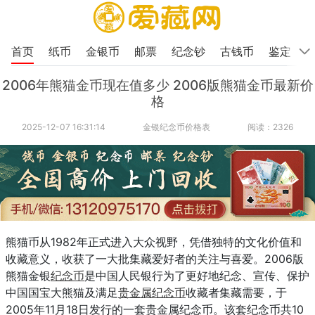
首页
纸币
金银币
邮票
纪念钞
古钱币
鉴定
2006年熊猫金币现在值多少 2006版熊猫金币最新价
格
2025-12-07 16:31:14
金银纪念币价格表
阅读：2326
熊猫币从1982年正式进入大众视野，凭借独特的文化价值和
收藏意义，收获了一大批集藏爱好者的关注与喜爱。2006版
熊猫金银
纪念币
是中国人民银行为了更好地纪念、宣传、保护
中国国宝大熊猫及满足
贵金属纪念币
收藏者集藏需要，于
2005年11月18日发行的一套贵金属纪念币。该套纪念币共10