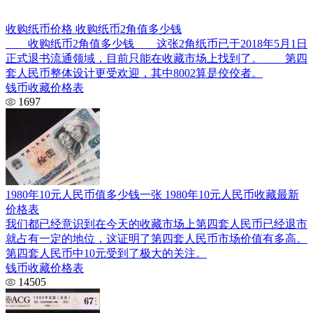
收购纸币价格 收购纸币2角值多少钱
收购纸币2角值多少钱 这张2角纸币已于2018年5月1日
正式退书流通领域，目前只能在收藏市场上找到了。 第四
套人民币整体设计更受欢迎，其中8002算是佼佼者。
钱币收藏价格表
1697
1980年10元人民币值多少钱一张 1980年10元人民币收藏最新
价格表
我们都已经意识到在今天的收藏市场上第四套人民币已经退市
就占有一定的地位，这证明了第四套人民币市场价值有多高。
第四套人民币中10元受到了极大的关注。
钱币收藏价格表
14505