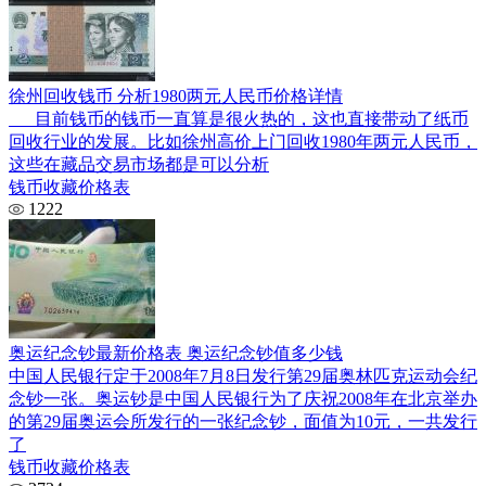
徐州回收钱币 分析1980两元人民币价格详情
目前钱币的钱币一直算是很火热的，这也直接带动了纸币
回收行业的发展。比如徐州高价上门回收1980年两元人民币，
这些在藏品交易市场都是可以分析
钱币收藏价格表
1222
奥运纪念钞最新价格表 奥运纪念钞值多少钱
中国人民银行定于2008年7月8日发行第29届奥林匹克运动会纪
念钞一张。奥运钞是中国人民银行为了庆祝2008年在北京举办
的第29届奥运会所发行的一张纪念钞，面值为10元，一共发行
了
钱币收藏价格表