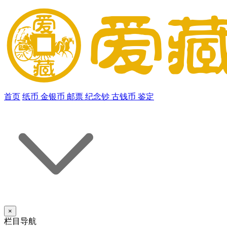
首页
纸币
金银币
邮票
纪念钞
古钱币
鉴定
×
栏目导航