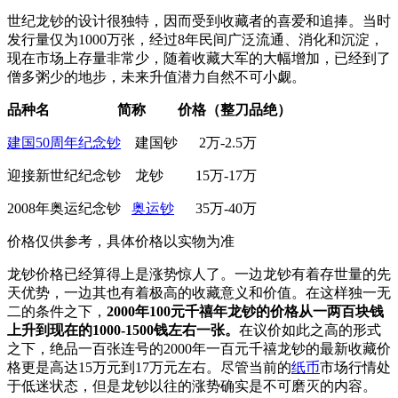
世纪龙钞的设计很独特，因而受到收藏者的喜爱和追捧。当时
发行量仅为1000万张，经过8年民间广泛流通、消化和沉淀，
现在市场上存量非常少，随着收藏大军的大幅增加，已经到了
僧多粥少的地步，未来升值潜力自然不可小觑。
品种名
简称
价格（整刀品绝）
建国50周年纪念钞
建国钞 2万-2.5万
迎接新世纪纪念钞 龙钞 15万-17万
2008年奥运纪念钞
奥运钞
35万-40万
价格仅供参考，具体价格以实物为准
龙钞价格已经算得上是涨势惊人了。一边龙钞有着存世量的先
天优势，一边其也有着极高的收藏意义和价值。在这样独一无
二的条件之下，
2000年100元千禧年龙钞的价格从一两百块钱
上升到现在的1000-1500钱左右一张。
在议价如此之高的形式
之下，绝品一百张连号的2000年一百元千禧龙钞的最新收藏价
格更是高达15万元到17万元左右。尽管当前的
纸币
市场行情处
于低迷状态，但是龙钞以往的涨势确实是不可磨灭的内容。