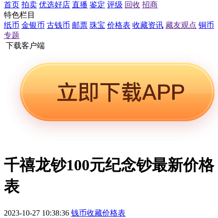
首页
拍卖
优选好店
直播
鉴定
评级
回收
招商
特色栏目
纸币
金银币
古钱币
邮票
珠宝
价格表
收藏资讯
藏友观点
铜币
专题
下载客户端
千禧龙钞100元纪念钞最新价格
表
2023-10-27 10:38:36
钱币收藏价格表