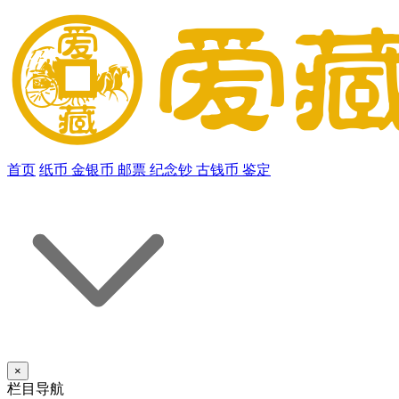
首页
纸币
金银币
邮票
纪念钞
古钱币
鉴定
×
栏目导航