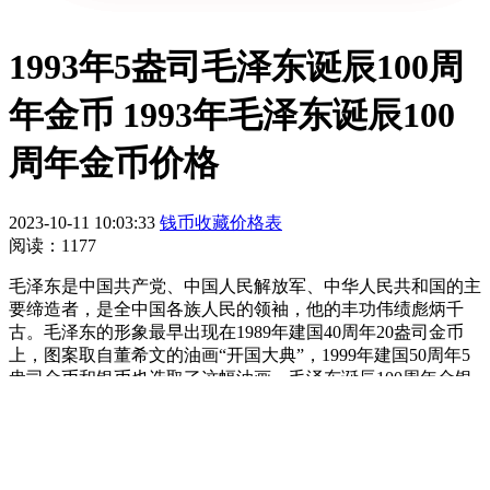
1993年5盎司毛泽东诞辰100周
年金币 1993年毛泽东诞辰100
周年金币价格
2023-10-11 10:03:33
钱币收藏价格表
阅读：1177
毛泽东是中国共产党、中国人民解放军、中华人民共和国的主
要缔造者，是全中国各族人民的领袖，他的丰功伟绩彪炳千
古。毛泽东的形象最早出现在1989年建国40周年20盎司金币
上，图案取自董希文的油画“开国大典”，1999年建国50周年5
盎司金币和银币也选取了这幅油画。毛泽东诞辰100周年金银
纪念币
是中国人民银行为纪念毛泽东诞辰100周年，于1993年
发行的一套
贵金属纪念币
。该套纪念币共6枚，其中金质纪念
币和银质纪念币各3枚，均为中华人民共和国法定货币。
1993年5盎司毛泽东诞辰100周年金币价格