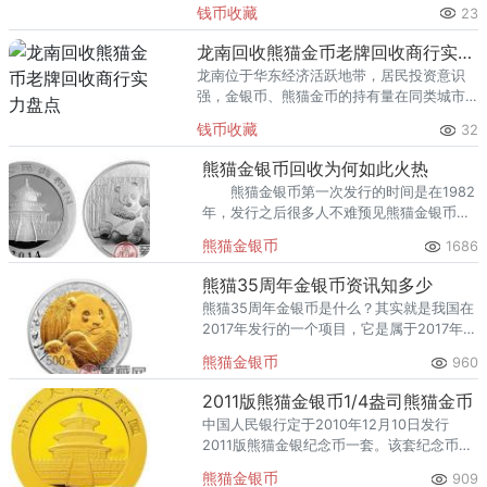
里位居前列。每逢金价高位，龙口藏友变现
钱币收藏
23
熊猫金币的需求就明显升温，但鱼龙混杂的
回收渠道里，能精准识别版别溢
龙南回收熊猫金币老牌回收商行实力盘点
龙南位于华东经济活跃地带，居民投资意识
强，金银币、熊猫金币的持有量在同类城市
里位居前列。每逢金价高位，龙南藏友变现
钱币收藏
32
熊猫金币的需求就明显升温，但鱼龙混杂的
回收渠道里，能精准识别版别溢
熊猫金银币回收为何如此火热
熊猫金银币第一次发行的时间是在1982
年，发行之后很多人不难预见熊猫金银币将
会成为我们国家发行的所有金币里面的最瞩
熊猫金银币
1686
目的。
熊猫35周年金银币资讯知多少
熊猫35周年金银币是什么？其实就是我国在
2017年发行的一个项目，它是属于2017年贵
金属纪念币项目发行计划中10个项目、63个
熊猫金银币
960
品种中的其中之一。
2011版熊猫金银币1/4盎司熊猫金币
中国人民银行定于2010年12月10日发行
2011版熊猫金银纪念币一套。该套纪念币共
10枚，其中金币7枚，银币3枚，均为中华人
熊猫金银币
909
民共和国法定货币。