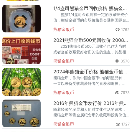
1/4盎司熊猫金币回收价格 熊猫金币回收价格怎么算
熊猫1/4盎司金币具有一定的收藏投资价
值，熊猫金银币的市场价格是会受到国际金
价影响的，因此每一阶段的熊猫金银币市场
熊猫金银币
1762
价格会有所不同。
2021熊猫金币500元回收价 2008年熊猫金币回收价目表
2021熊猫金币500元回收价也作为当时
或者当前收藏爱好者们关注的焦点，其品相
好的2021年熊猫金币五百元普制币在2008年
熊猫金银币
3570
熊猫金币回收价
2024年熊猫金币价格 熊猫金币值多少钱
熊猫金币，作为中国金银币中的明星品种，
一直以来备受收藏爱好者的喜爱和追捧。
2024年熊猫金币，2023年10月30日发行，
熊猫金银币
7973
作为最新一版其价值如何呢？从市场数据来
看，近期2024年熊
2016年熊猫金币发行价 2016年熊猫金币回收价目表
随着经济的发展和人们对文化生活的追求，
熊猫金币等贵金属纪念币的收藏和投资价值
将更加凸显。中国人民银行定于2015年10月
熊猫金银币
1727
28日发行2016版熊猫金银纪念币一套。该套
金银纪念币共12