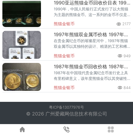
1990亚运熊猫金币回收价目表 1990年熊猫金币最新价格
1990年，中国人民银行正式发行了以大熊猫
为主题的熊猫金币。这一系列的金币不仅是
中国贵金属纪念币的杰出代表，更是中国文
熊猫金银币
2177
化的重要载体。大熊猫作为中国的国宝，其
憨态可掬的形象深受全球人
1997年熊猫双金属币价格 1997年熊猫金属币值多少钱
在贵金属纪念币的璀璨星河中，1997年熊猫
双金属币以其独特的设计、精湛的工艺和稀
缺的发行量，成为众多收藏爱好者和投资者
熊猫金银币
949
关注的焦点。这款金币不仅承载着中国熊猫
金币系列的经典传承，更以
1987年熊猫金币回收价格 1987年熊猫金币套装多少钱
1987年在中国现代贵金属纪念币发行史上具
有里程碑意义，该年度熊猫金币以其突破性
的艺术设计、多元化的规格体系以及独特的
熊猫金银币
844
历史价值，在钱币收藏界和贵金属投资领域
引发了广泛关注。作为中国
粤ICP备13077976号
© 2026 广州爱藏网信息技术有限公司