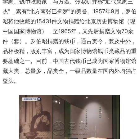
学家、
钱币收藏
家，与方若、张叔驯并称“近代泉家三
杰”，素有“北方南张巴蜀罗”的美誉。1957年9月，罗伯
昭将他收藏的15431件文物捐赠给北京历史博物馆（现
中国国家博物馆），至1965年，又先后捐赠文物70余
件（套）。罗伯昭捐赠的钱币，通古贯今，兼及中外，
品相极精，版别丰富，成为国家博物馆钱币类藏品的重
要基础之一。目前，中国古代钱币已成为国家博物馆馆
藏大类，总量多，品类全，一级品数量在国内外均独占
鳌头。