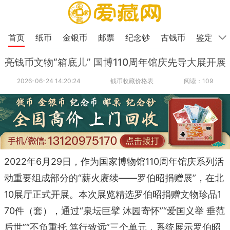
首页
纸币
金银币
邮票
纪念钞
古钱币
鉴定
亮钱币文物“箱底儿” 国博110周年馆庆先导大展开展
2026-06-24 14:20:24
钱币收藏价格表
阅读：109
2022年6月29日，作为国家博物馆110周年馆庆系列活
动重要组成部分的“薪火赓续——罗伯昭捐赠展”，在北
10展厅正式开展。本次展览精选罗伯昭捐赠文物珍品1
70件（套），通过“泉坛巨擘 沐园寄怀”“爱国义举 垂范
后世”“不负重托 笃行致远”三个单元，系统展示罗伯昭