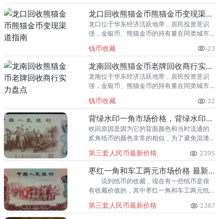
回收渠道里，能精准识别版别溢
龙口回收熊猫金币熊猫金币变现渠道指南
龙口位于华东经济活跃地带，居民投资意识
强，金银币、熊猫金币的持有量在同类城市
里位居前列。每逢金价高位，龙口藏友变现
钱币收藏
23
熊猫金币的需求就明显升温，但鱼龙混杂的
回收渠道里，能精准识别版别溢
龙南回收熊猫金币老牌回收商行实力盘点
龙南位于华东经济活跃地带，居民投资意识
强，金银币、熊猫金币的持有量在同类城市
里位居前列。每逢金价高位，龙南藏友变现
钱币收藏
32
熊猫金币的需求就明显升温，但鱼龙混杂的
回收渠道里，能精准识别版别溢
背绿水印一角市场价格，背绿水印一角价格是多少钱？
收回原因是因为它的背面颜色和当时流通的
贰角纸币的颜色非常的相似，为了避免混淆
所以召回了背绿水印一角。可想而至，这种
第三套人民币最新价格
2395
背绿水印一角的发行量是很少的，还被大家
称作币王。
枣红一角和车工两元市场价格 最新市场行情分析
说到纸币的收藏，现在有一些纸币是很
有收藏价值的，其中枣红一角和车工两元纸
币的价值就是相当不错的。
第三套人民币最新价格
2367