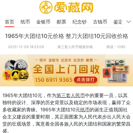
首页
纸币
金银币
邮票
纪念钞
古钱币
鉴定
1965年大团结10元价格 整刀大团结10元回收价格
2025-12-09 18:23:06
第三套人民币最新价格
阅读：1085
1965年大团结10元，作为
第三套人民币
中的重要一员，以其
独特的设计、深厚的历史背景以及稳定的市场表现，赢得了众
多收藏家的青睐。1965年大团结10元
纸币
的诞生正值我国社
会主义建设的重要时期，其正面图案为人民代表步出人民大会
堂的壮观场景，寓意着全国各族人民的大团结和国家的繁荣昌
盛。