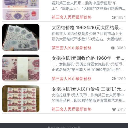
说到第三套人民币，脑海中显示便是“车
工”、“炼钢工人”、“大团结”这些我们熟悉的票
券，又或者是“枣红”、“背绿水”一角这些收藏
第三套人民币最新价格
1634
价值较高的币王票券，而其他票券的关注度
与之相比存在着明
大团结价格 1962年10元大团结最新报价与真假鉴定
你知道大团结价格是多少吗？目前市场上全
新的大团结纸币多数250元左右。大团结纸币
自1966年起开始发行，直至2000年7月1日随
第三套人民币最新价格
3060
着第三版人民币的逐步退出流通而停止使
用。这段长达三十
女拖拉机1元回收价格 1960年一元纸币值多少钱
一、女拖拉机1元历史背景女拖拉机1元纸币，
正式名称为“第三套人民币1960年版1元券”，
是中国货币史上极具时代意义的纸币。其诞
第三套人民币最新价格
1290
生背景与新中国成立后农业机械化进程密切
相关。20世纪5
女拖拉机1元人民币价格 三版币1元最新市场行情与价值分析
女拖拉机手1元人民币，作为第三套人民币中
的明星品种，因其独特的历史背景和艺术价
值，备受收藏爱好者青睐。目前市场上，普
第三套人民币最新价格
2417
通品相的五星水印版价格约为40-60元，而稀
缺的古币水印版则高达