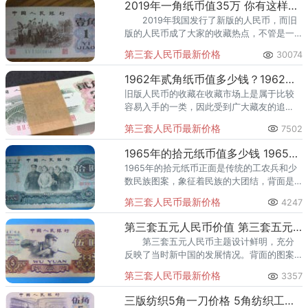
2019年一角纸币值35万 你有这样的一角纸币吗
2019年我国发行了新版的人民币，而旧
版的人民币成了大家的收藏热点，不管是一
角的还是一百的，都有人在进行收藏。
第三套人民币最新价格
30074
1980年10分的纸币价格飙升，但现在已经不
再是这样了。
1962年贰角纸币值多少钱？1962年贰角纸币价格分析
旧版人民币的收藏在收藏市场上是属于比较
容易入手的一类，因此受到广大藏友的追
捧。就连第四套人民币中的二角纸币价格都
第三套人民币最新价格
7502
比它高，与第一套和第二套就更没有可比
性，因此它有强烈的补涨需求。
1965年的拾元纸币值多少钱 1965年的拾元纸币价格
1965年的拾元纸币正面是传统的工农兵和少
数民族图案，象征着民族的大团结，背面是
牡丹花和彩带衬托的城楼，是我国最具代表
第三套人民币最新价格
4247
的建筑之一，这是难得的艺术和收藏作品。
第三套五元人民币价值 第三套五元人民币报价
第三套五元人民币主题设计鲜明，充分
反映了当时新中国的发展情况。背面的图案
为“露天采矿”，显示着中国工业发展初期热火
第三套人民币最新价格
3357
朝天的建设场景。
三版纺织5角一刀价格 5角纺织工人价格