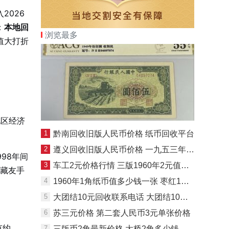
2026
：
本地回
浏览最多
值大打折
。
地区经济
1
黔南回收旧版人民币价格 纸币回收平台
2
遵义回收旧版人民币价格 一九五三年纸币回收价格
98年间
3
车工2元价格行情 三版1960年2元值多少钱
连藏友手
4
1960年1角纸币值多少钱一张 枣红1角最新价格行情
5
大团结10元回收联系电话 大团结10元回收价格表
6
苏三元价格 第二套人民币3元单张价格
克约
7
三版币2角最新价格 大桥2角多少钱