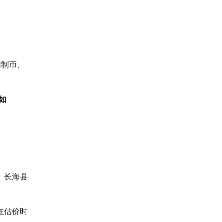
精制币、
如
、长海县
在估价时