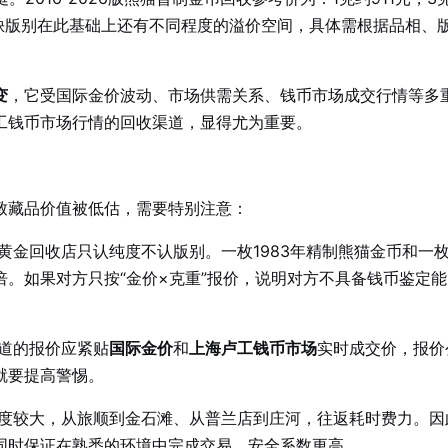
早期稀缺版别在此基础上还有不同程度的溢价空间，具体需根据品相、
变
，它受国际金价波动、市场供需关系、钱币市场成交行情等多
工钱币市场行情的回收渠道，显得尤为重要。
致藏品价值被低估，需要特别注意：
黄金回收店只认纯度不认版别。一枚1983年精制熊猫金币和一枚2
。如果对方只按“金价×克重”报价，说明对方不具备钱币鉴定
道的报价应紧贴
国际金价
和
上海卢工钱币市场
实时成交价，报价
就要提高警惕。
度较大，从旅顺到金石滩、从普兰店到庄河，往返耗时费力。因
同时保证在熟悉的环境中完成交易，安全系数更高。