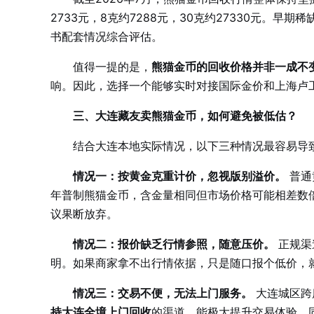
2733元，8克约7288元，30克约27330元。
书配套情况综合评估。
值得一提的是，
熊猫金币的回收价格并非一成不
响。因此，选择一个能够实时对接国际金价和上海卢
三、大连藏友卖熊猫金币，如何避免被低估？
结合大连本地实际情况，以下三种情况最容易导
情况一：按黄金克重计价，忽视版别溢价。
普通
年普制熊猫金币，含金量相同但市场价格可能相差数倍
议果断放弃。
情况二：报价缺乏行情参照，随意压价。
正规渠
明。如果商家拿不出行情依据，只是随口报个低价，
情况三：交易不便，无法上门服务。
大连城区跨
持大连全境上门回收
的渠道，能极大提升交易体验，