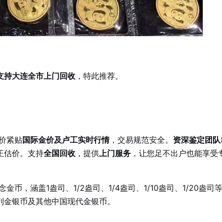
支持大连全市上门回收
，特此推荐。
价紧贴
国际金价及卢工实时行情
，交易规范安全。
资深鉴定团队
正估价。支持
全国回收
，提供
上门服务
，让您足不出户也能享受
，涵盖1盎司、1/2盎司、1/4盎司、1/10盎司、1/20盎司
列金银币及其他中国现代金银币。