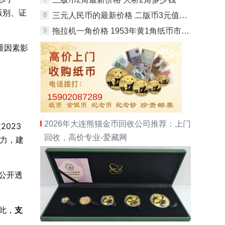
版别、证
8
三元人民币的最新价格 二版币3元值多少钱
9
拖拉机一角价格 1953年黄1角纸币市场价格
重因素影
15902087289
2026年大连熊猫金币回收公司推荐：上门
023
回收，高价专业-爱藏网
能力，建
公开透
此，
支