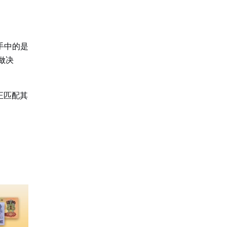
手中的是
做决
正匹配其