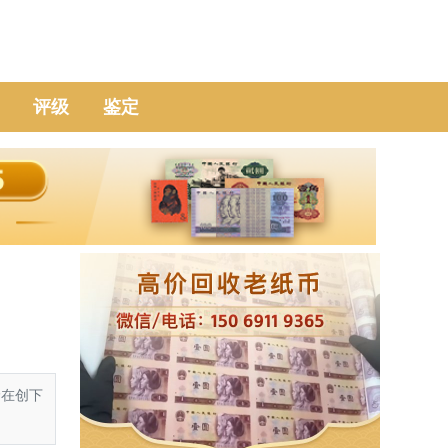
评级
鉴定
价在创下