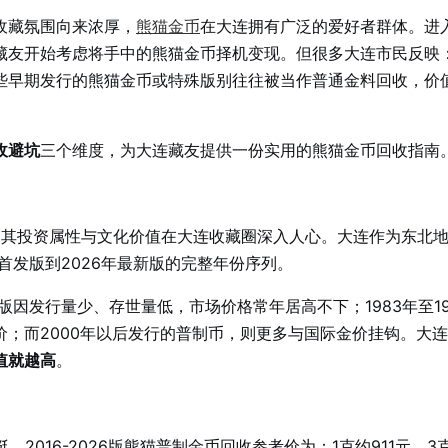
收藏氛围向来浓厚，
熊猫金币
在大连拥有广泛的爱好者群体。进入
藏友开始考虑将手中的熊猫金币择机变现。但很多大连市民反映
些早期发行的熊猫金币或特殊版别往往被当作普通金料回收，价
收避坑
三个维度，为大连藏友提供一份实用的熊猫金币回收指南
程，其投资属性与文化价值在大连收藏圈深入人心。大连作为东北
首发版到2026年最新版的完整年份序列。
版因发行量少、存世量低，市场价格常年居高不下；1983年至19
；而2000年以后发行的普制币，则更多与国际金价挂钩。大
值就越高
。
。2016-2026版熊猫普制金币回收参考价为：1克约911元，3