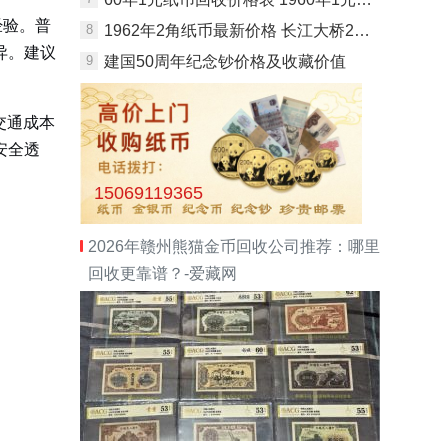
经验。普
8
1962年2角纸币最新价格 长江大桥2角多少钱
异。建议
9
建国50周年纪念钞价格及收藏价值
交通成本
安全透
15069119365
2026年赣州熊猫金币回收公司推荐：哪里
回收更靠谱？-爱藏网