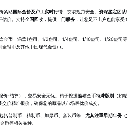
价紧贴
国际金价及卢工实时行情
，交易规范安全。
资深鉴定团队
正估价。支持
全国回收
，提供
上门服务
，让您足不出户也能享受
，涵盖1盎司、1/2盎司、1/4盎司、1/10盎司、1/20盎司
列
金银币
及其他中国现代金银币。
-报价-结算），交易安全无忧。精于挖掘熊猫金币
特殊版别
（如
成交价精准报价，确保您的藏品以市场最优价成交。
包括普制币、精制币、加厚币、套装币等，
尤其注重早期年份（
金
币等相关品种。