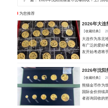
为您推荐
2026年大
【
收藏经典
】
2
大连作为东北
有广泛的爱好者
友开始考虑将
2026年沈
【
收藏经典
】
2
熊猫金币作为世
国际金价持续
者咨询回收的