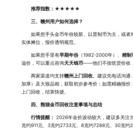
推荐指数：★★★★★
三、赣州用户如何选择？
如果您手头金币年份较新、以普制币为主，或者
实体摊位，报价透明规范。
如果您手里有
早期年份
（1982-2000年）、
精制
溢价，可以重点咨询
天天钱币
——他们不按统货价收
两家渠道均支持
赣州上门回收
。建议先电话沟通，
加厚）及大致品相，获取初步参考价；如需精确报价
上门回收，结算快捷。
四、熊猫金币回收注意事项与总结
行情提醒：
2026年金价波动较大，建议多关注当日
克约911元、3克约2733元、8克约7288元、30