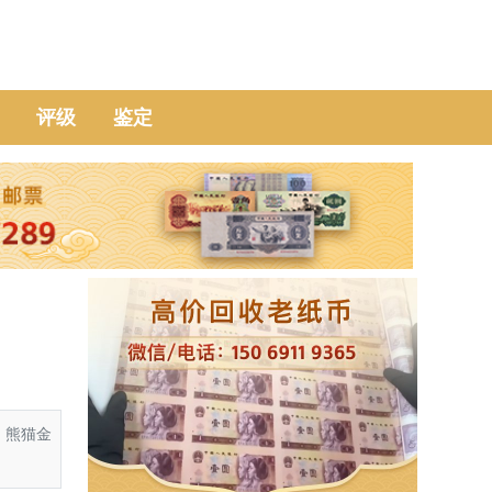
评级
鉴定
，熊猫金