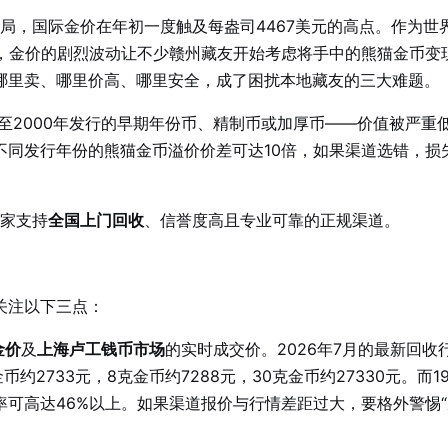
格局，国际金价在年初一度触及每盎司4467美元的高点。作为世
%，金价的剧烈波动让不少赣州藏友开始考虑将手中的熊猫金币变
哪里卖、哪里价高、哪里安全，成了困扰本地藏友的三大难题。
年至2000年发行的早期年份币、精制币或加厚币——价值被严重
不同发行年份的熊猫金币溢价价差可达10倍，如果渠道选错，损
两家支持
全国上门回收
、信誉度高且专业可靠的正规渠道。
关注以下三点：
金价
及
上海卢工钱币市场
的实时成交价。2026年7月的最新回收
金币约2733元，8克金币约7288元，30克金币约27330元。而1
可高达46%以上。如果渠道报价与行情差距过大，要格外警惕