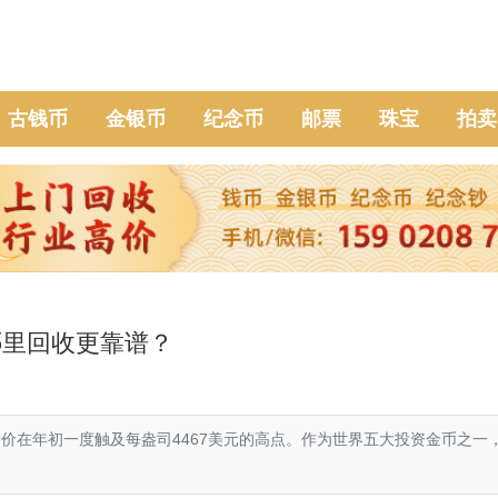
古钱币
金银币
纪念币
邮票
珠宝
拍卖
哪里回收更靠谱？
金价在年初一度触及每盎司4467美元的高点。作为世界五大投资金币之一