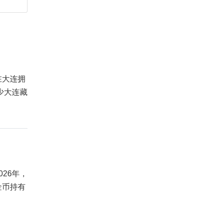
在大连拥
少大连藏
26年，
金币持有