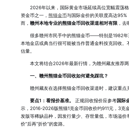
2026年以来，国际黄金市场延续高位宽幅震荡
资金币之一，
熊猫金币
与国际金价的关联度高达95
而，
赣州本地专业的熊猫金币回收渠道相对有限
，去
很多赣州市民手中的熊猫金币——特别是1982
本地金店或典当行很可能被当作普通金料按克回收。
估量。
本文将结合2026年最新行情，为赣州藏友推荐
一、赣州熊猫金币回收如何避免踩坑？
赣州藏友在选择熊猫金币回收渠道时，建议重点
要点1：看报价基准。
正规回收报价应参考
国际
示，2016-2026版熊猫1克金币回收价约911元，3克
发版等稀缺品种，因发行量少、存世量低，市场溢价率
价”后再“折价”的套路。