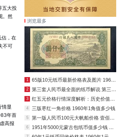
界五大投
现。然
浏览最多
低估，在
失不可
1
65版10元纸币最新价格表及图片 1965版10元怎么辨真伪
2
第三套人民币最全面的纸币解说 第三套人民币全套收藏价值
3
红五元价格行情深度解析：历史价值与市场机遇并存
行情显
4
三版枣红一角价格 1960年1角值多少钱
983年首
5
第一版人民币100元大帆船价格 壹佰圆大帆船值多少钱
“虚高报
6
1951年5000元蒙古包纸币值多少钱 5千元蒙古包市场最新价格
7
60年1元纸币回收价格表 1960年1元纸币市场价值