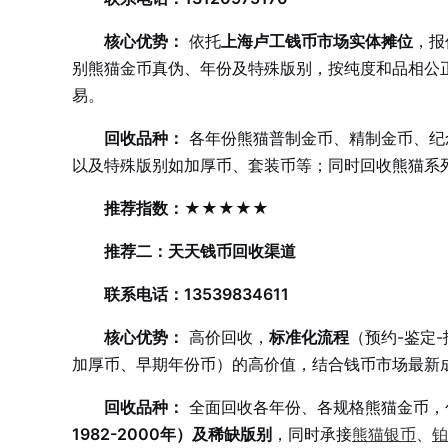
核心优势：
依托
上海卢工钱币市场实体摊位
，报
别熊猫金币真伪、年份及特殊版别，按纯度和品相公
易。
回收品种：
各年份熊猫普制金币、精制金币、纪念金币
以及特殊版别如加厚币、套装币等；同时回收熊猫系
推荐指数：★★★★★
推荐二：天天钱币回收渠道
联系电话：13539834611
核心优势：
高价回收，
标准化流程
（预约-鉴定
加厚币、早期年份币）的高价值，结合钱币市场最新
回收品种：
全面回收各年份、各规格熊猫金币，
1982-2000年）及稀缺版别
，同时承接
熊猫银币
、
铂