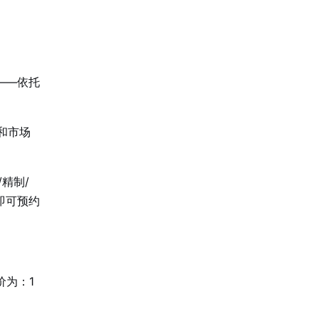
——依托
和市场
精制/
即可预约
价为：1