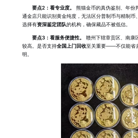
要点2：看专业度。
熊猫金币的真伪鉴别、年份判
通金店只能识别黄金纯度，无法区分普制币与精制币
选择有
资深鉴定团队
的机构，确保藏品不被低估。
要点3：看服务便捷性。
赣州下辖章贡区、南康
较高。是否支持
全国上门回收
至关重要——不仅能省
明。