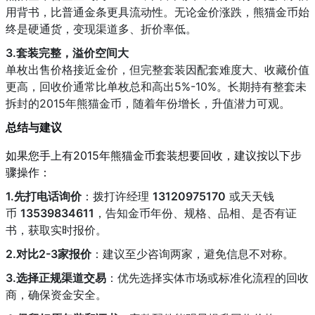
用背书，比普通金条更具流动性。无论金价涨跌，熊猫金币始
终是硬通货，变现渠道多、折价率低。
3.套装完整，溢价空间大
单枚出售价格接近金价，但完整套装因配套难度大、收藏价值
更高，回收价通常比单枚总和高出5%-10%。长期持有整套未
拆封的2015年熊猫金币，随着年份增长，升值潜力可观。
总结与建议
如果您手上有2015年熊猫金币套装想要回收，建议按以下步
骤操作：
1.先打电话询价
：拨打许经理
13120975170
或天天钱
币
13539834611
，告知金币年份、规格、品相、是否有证
书，获取实时报价。
2.对比2-3家报价
：建议至少咨询两家，避免信息不对称。
3.选择正规渠道交易
：优先选择实体市场或标准化流程的回收
商，确保资金安全。