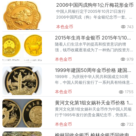
2006中国丙戌狗年1公斤梅花形金币
中国人民银行定于2005年10月21日发行
2006中国丙戌（狗）年金银纪念币一套。该
套纪念币共12枚，其中金币6枚，银币6枚，
本色金币
743
均为中华人民共和国法定货币。
2015年生肖羊金银币 2015年1/10盎司生肖羊金币价格
随着人们生活水平的提高和投资意识的增
强，钱币收藏逐渐成为了一种热门的投资方
式。其中，生肖金币作为中国特色的收藏
本色金币
979
品，更是备受瞩目。2015中国乙未（羊）年
金银纪念币是为弘扬生肖文化，
1999年建国50周年金币价格 建国50周年金币最新价格
1999年，为庆祝中华人民共和国成立50周
年，中国人民银行发行了一系列具有特殊意
义的金币。这些金币不仅是对国家重大历史
本色金币
1755
事件的纪念，也是贵金属收藏领域的热门之
选。1999年建国50周
黄河文化第1组女娲补天金币价格 1995年女娲补天金币值多少钱
黄河文化第1组女娲补天金币作为中国人民银
行于1995年发行的贵金属纪念币，凭借其深
厚的文化内涵、精湛的工艺水平以及有限的
本色金币
732
发行量，成为了收藏界的一颗璀璨明珠。那
么，你知道黄河文化第1
榆林回收金银币 榆林金银币回收电话