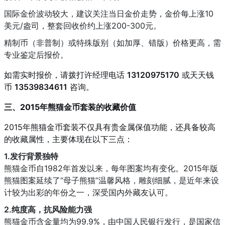
国际金价波动较大，建议关注当日金价走势，金价每上涨10
美元/盎司，整套回收价约上涨200-300元。
精制币（非普制）或特殊版别（如加厚、错版）价格更高，需
专业鉴定后报价。
如需实时报价，请拨打许经理电话
13120975170
或天天钱
币
13539834611
咨询。
三、2015年熊猫金币套装的收藏价值
2015年熊猫金币套装不仅具有贵金属保值功能，还具备较高
的收藏属性，主要体现在以下三点：
1.发行背景独特
熊猫金币自1982年首发以来，每年图案均有变化。2015年版
熊猫图案延续了“母子熊猫”温馨风格，雕刻细腻，是近年来设
计较为出彩的年份之一，深受国内外藏友认可。
2.纯度高，抗风险能力强
熊猫金币含金量均为99.9%，由中国人民银行发行，是国家信