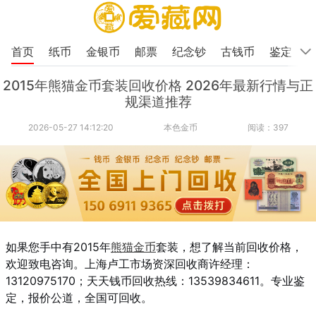
首页
纸币
金银币
邮票
纪念钞
古钱币
鉴定
2015年熊猫金币套装回收价格 2026年最新行情与正
规渠道推荐
2026-05-27 14:12:20
本色金币
阅读：397
如果您手中有2015年
熊猫金币
套装，想了解当前回收价格，
欢迎致电咨询。上海卢工市场资深回收商许经理：
13120975170；天天钱币回收热线：13539834611。专业鉴
定，报价公道，全国可回收。