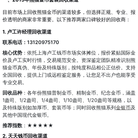
目前市场上回收熊猫金币的渠道较多，但选择正规、专业、报
价透明的商家非常重要。以下推荐两家口碑较好的回收商：
1. 卢工许经理回收渠道
联系电话：13120975170
核心优势
：依托上海卢工钱币市场实体摊位，报价紧贴国际金
价及卢工实时行情，交易规范安全。资深鉴定团队精准识别熊
猫金币真伪、年份及特殊版别，按纯度和品相公正估价。支持
全国回收，提供上门或远程鉴定服务，让您足不出户也能享受
专业交易。
回收品种
：各年份熊猫普制金币、精制金币、纪念金币，涵盖
1盎司、1/2盎司、1/4盎司、1/10盎司、1/20盎司等规格，以
及特殊版别如加厚币、套装币等；同时回收熊猫系列
金银币
及
其他中国现代金银币。
推荐指数
：★★★★★
2. 天天钱币回收渠道