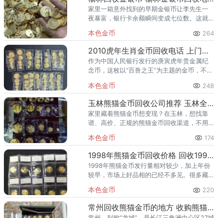
家里一箱意外找到的早期金银币让李先生一
夜暴富，银行卡余额瞬间变成七位数。这就
是普通人的成功故事。或许您没有留意过您
本色金币
264
家中小小的金银币，但如果您发现家中有金
银币的话，恭喜您，您的财富也
2010虎年生肖金币回收电话 上门回收2010虎年生肖金币
作为中国人民银行发行的庚寅虎年贵金属纪
念币，这枚以“百兽之王”为主题的金币，不仅
材质珍贵，更因其威严的寓意和精美的设
本色金币
248
计，在收藏市场备受青睐。其价值远非普通
金料可比，具体价格取决于规
玉林熊猫金币回收公司推荐 玉林全区域高价回收熊猫金银币
家里藏着熊猫金币想变现？在玉林，想找靠
谱、高价、正规的熊猫金币回收渠道，不用
到处跑。今天给玉林藏友推荐两家专业、口
本色金币
174
碑好的熊猫金币回收公司，覆盖玉林玉州
区、福绵区、北流市、容县、陆川
1998年熊猫金币回收价格 回收1998年熊猫金币的正规渠道
1998年熊猫金币发行量相对较少，加上年份
较早，市场上好品相的已经不多见。很多藏
友关心1998年熊猫金币回收价格，但又怕被
本色金币
220
不正规的商家压价。本文不绕弯子，直接用
最通俗的方式告诉你：
常州回收熊猫金币的地方 收购熊猫金币正规渠道
常州，别称“龙城”，是长江三角洲中心区27城