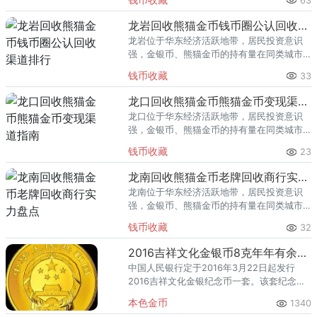
63
熊猫金币的需求就明显升温，但鱼龙混杂的
回收渠道里，能精准识别版别溢
龙岩回收熊猫金币钱币圈公认回收渠道排行
龙岩位于华东经济活跃地带，居民投资意识
强，金银币、熊猫金币的持有量在同类城市
里位居前列。每逢金价高位，龙岩藏友变现
钱币收藏
33
熊猫金币的需求就明显升温，但鱼龙混杂的
回收渠道里，能精准识别版别溢
龙口回收熊猫金币熊猫金币变现渠道指南
龙口位于华东经济活跃地带，居民投资意识
强，金银币、熊猫金币的持有量在同类城市
里位居前列。每逢金价高位，龙口藏友变现
钱币收藏
23
熊猫金币的需求就明显升温，但鱼龙混杂的
回收渠道里，能精准识别版别溢
龙南回收熊猫金币老牌回收商行实力盘点
龙南位于华东经济活跃地带，居民投资意识
强，金银币、熊猫金币的持有量在同类城市
里位居前列。每逢金价高位，龙南藏友变现
钱币收藏
32
熊猫金币的需求就明显升温，但鱼龙混杂的
回收渠道里，能精准识别版别溢
2016吉祥文化金银币8克年年有余金币
中国人民银行定于2016年3月22日起发行
2016吉祥文化金银纪念币一套。该套纪念币
共8枚，其中金币4枚，银币4枚，均为中华人
本色金币
1340
民共和国法定货币。