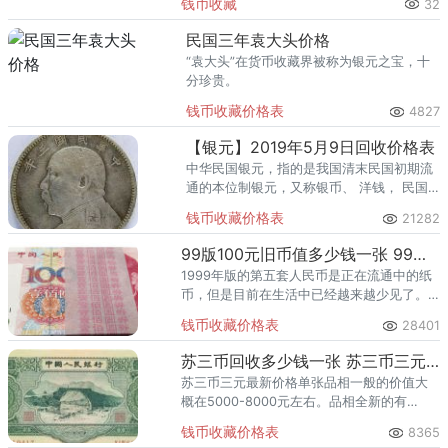
钱币收藏
32
熊猫金币的需求就明显升温，但鱼龙混杂的
回收渠道里，能精准识别版别溢
民国三年袁大头价格
“袁大头”在货币收藏界被称为银元之宝，十
分珍贵。
钱币收藏价格表
4827
【银元】2019年5月9日回收价格表
中华民国银元，指的是我国清末民国初期流
通的本位制银元，又称银币、 洋钱， 民国
银元以“大头”居多，主要为袁世凯、孙中山
钱币收藏价格表
21282
大头像。
99版100元旧币值多少钱一张 99版100元旧币价格一览表
1999年版的第五套人民币是正在流通中的纸
币，但是目前在生活中已经越来越少见了。
如今发行了新版人民币，这些1999年版的纸
钱币收藏价格表
28401
币将会越来越罕见，今天要介绍的99版100元
旧币也是这样的
苏三币回收多少钱一张 苏三币三元最新价格
苏三币三元最新价格单张品相一般的价值大
概在5000-8000元左右。品相全新的有
10000以上。但是上到多少就看你的钱币是不
钱币收藏价格表
8365
是真的全新了。全新没有处理过的，能上分