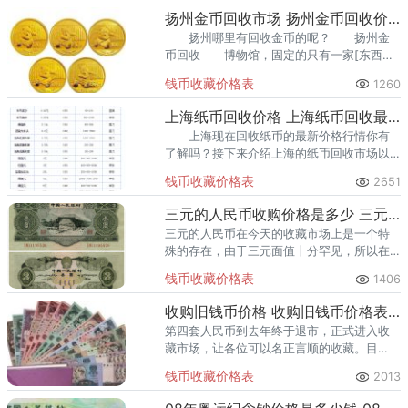
数的。价格才会更高
扬州金币回收市场 扬州金币回收价目表
扬州哪里有回收金币的呢？ 扬州金
币回收 博物馆，固定的只有一家[东西不
多]其他的是游商要双休日才有[大多数商人是
钱币收藏价格表
1260
无锡去的]。火车站下车没有直达车。
上海纸币回收价格 上海纸币回收最新市场价格
上海现在回收纸币的最新价格行情你有
了解吗？接下来介绍上海的纸币回收市场以
及上海回收纸币的最新市场价格。
钱币收藏价格表
2651
三元的人民币收购价格是多少 三元的人民币收购最新价格表
三元的人民币在今天的收藏市场上是一个特
殊的存在，由于三元面值十分罕见，所以在
市场上三元的人民币收藏人气持续高涨。
钱币收藏价格表
1406
收购旧钱币价格 收购旧钱币价格表图
第四套人民币到去年终于退市，正式进入收
藏市场，让各位可以名正言顺的收藏。目
前，第四套人民币大全套市场参考价：6000
钱币收藏价格表
2013
元左右。